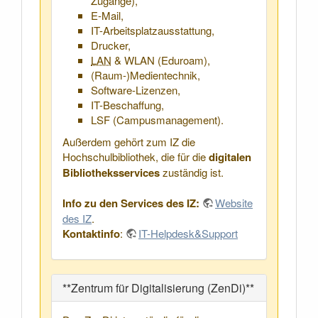
Zugänge),
E-Mail,
IT-Arbeitsplatzausstattung,
Drucker,
LAN
& WLAN (Eduroam),
(Raum-)Medientechnik,
Software-Lizenzen,
IT-Beschaffung,
LSF (Campusmanagement).
Außerdem gehört zum IZ die
Hochschulbibliothek, die für die
digitalen
Bibliotheksservices
zuständig ist.
Info zu den Services des IZ:
Website
des IZ
.
Kontaktinfo
:
IT-Helpdesk&Support
**Zentrum für Digitalisierung (ZenDi)**