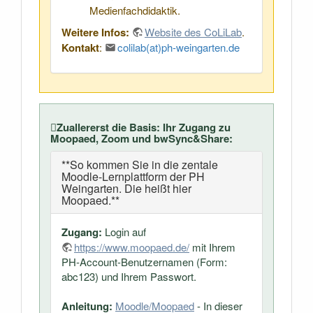
Medienfachdidaktik.
Weitere Infos:
Website des CoLiLab
.
Kontakt
:
colilab(at)ph-weingarten.de
Zuallererst die Basis: Ihr Zugang zu
Moopaed, Zoom und bwSync&Share:
**So kommen Sie in die zentale
Moodle-Lernplattform der PH
Weingarten. Die heißt hier
Moopaed.**
Zugang:
Login auf
https://www.moopaed.de/
mit Ihrem
PH-Account-Benutzernamen (Form:
abc123) und Ihrem Passwort.
Anleitung:
Moodle/Moopaed
- In dieser