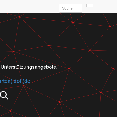
, Unterstützungsangebote,
rten( dot )de
Suche