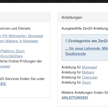
Anleitungen
formen und Dienste:
Ausgewählte ZenDi-Anleitung
der PH Weingarten: Moopaed
stem Mahara, in Moopaed
Einstiegsinfos des ZenD
... für neue Lehrende, Mi
-Plattform Zoom
Studierende
bwSynch&Share
ftliche Online-Prüfungen der
opaed
Anleitung für
Moopaed
Anleitung für
Mahara
Anleitung für
Opencast
Di Services finden Sie unter
Anleitung für
Zoom
CES
.
Weitere Anleitungen finden 
ANLEITUNGEN
.