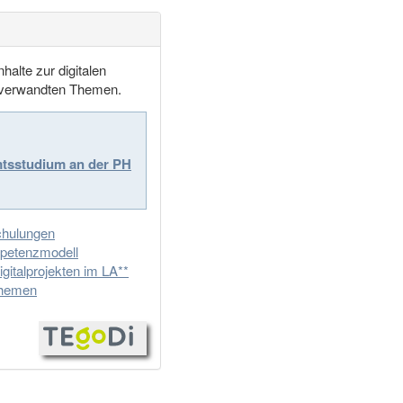
nhalte zur digitalen
 verwandten Themen.
mtsstudium an der PH
chulungen
petenzmodell
igitalprojekten im LA**
Themen