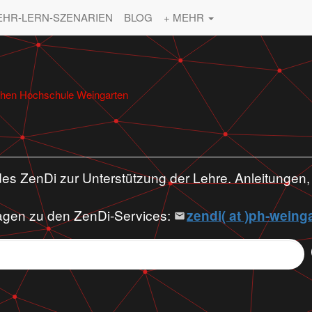
EHR-LERN-SZENARIEN
BLOG
+ MEHR
schen Hochschule Weingarten
 des ZenDi zur Unterstützung der Lehre. Anleitungen
fragen zu den ZenDi-Services:
zendi( at )ph‑weinga