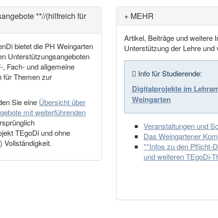
ngebote **//(hilfreich für
+ MEHR
Artikel, Beiträge und weitere I
Di bietet die PH Weingarten
Unterstützung der Lehre und
nen Unterstützungsangeboten
l-, Fach- und allgemeine
Info für Studierende:
h für Themen zur
Digitalprojekte im Lehra
Weingarten
nden Sie eine
Übersicht über
gebote mit weiterführenden
rsprünglich
Veranstaltungen und S
ojekt TEgoDi und ohne
Das Weingartener Kom
 Vollständigkeit.
**Infos zu den Pflicht-D
und weiteren TEgoDi-