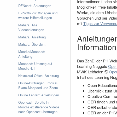
Informationen finden s
DFNconf: Anleitungen
Möglichkeit, freie Inha
Werke, die dem Urheberr
E-Portfolios: Vorlagen und
weitere Hilfestellungen
Sprachen und per Video
mit
Tipps zur Verwend
Mahara: Alle
Videoanleitungen
Anleitungen
Mahara: Anleitung
Informatio
Mahara: Übersicht
Moodle/Moopaed:
Anleitung
Das ZenDi der PH Weing
Moopaed: Umstieg auf
Learning Nuggets
Open
Moodle 4.1
MWK Leitfaden
Open
Nextcloud Office: Anleitung
Inhalt des Learning Nugg
Online-Prüfungen: Infos zu
Open Educationa
Exam.Moopaed und Zoom
Überblick zum Ur
Online Lehren: Anleitungen
Creative-Commo
OER finden und 
Opencast: Bereits in
Moodle existierende Videos
OER selbst erste
nach Opencast übertragen
OER an der PHW: