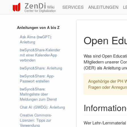
ZenDi
SERVICES
ANLEITUNGEN
L
Wiki
Center for Digitalization
Anleitungen von A bis Z
Open Edu
Ask Alma (bwGPT):
Anleitung
bwSync&Share-Kalender
mit einer Kalender-App
Was sind Open Educati
verbinden
Mitgliedern unserer Co
(OER) als Anleitung un
bwSync&Share: Anleitung
bwSync&Share: App-
Angehörige der PH W
Passwort erstellen
Fragen oder Anregun
bwSync&Share:
Mailingsliste über
Meldungen zum Dienst
Informatio
Chat AI (GWDG): Anleitung
Creative Commons-
Lizenzen: Tipps zur
Wer Lehr-/Lernmaterial 
Verwendung