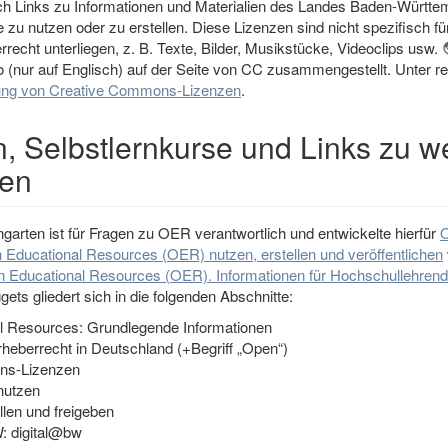
ich Links zu Informationen und Materialien des Landes Baden-Württ
lte zu nutzen oder zu erstellen. Diese Lizenzen sind nicht spezifisch 
echt unterliegen, z. B. Texte, Bilder, Musikstücke, Videoclips usw.
 (nur auf Englisch) auf der Seite von CC zusammengestellt. Unter rec
ung von Creative Commons-Lizenzen
.
, Selbstlernkurse und Links zu w
nen
arten ist für Fragen zu OER verantwortlich und entwickelte hierfür
O
 Educational Resources (OER) nutzen, erstellen und veröffentlichen
 Educational Resources (OER). Informationen für Hochschullehrend
ets gliedert sich in die folgenden Abschnitte:
l Resources: Grundlegende Informationen
heberrecht in Deutschland (+Begriff „Open“)
ns-Lizenzen
nutzen
llen und freigeben
 digital@bw