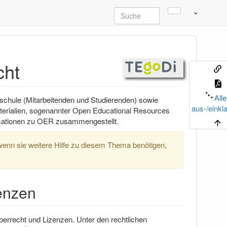
cht
All
chule (Mitarbeitenden und Studierenden) sowie
aus-/einkl
aterialien, sogenannter Open Educational Resources
ormationen zu OER zusammengestellt.
enn sie weitere Hilfe zu diesem Thema benötigen,
zenzen
eberrecht und Lizenzen. Unter den rechtlichen