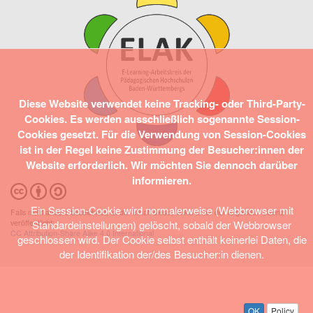
Diese Website verwendet keine Tracking- oder Third-Party-
Cookies. Es werden ausschließlich sogenannte Session-
Cookies gesetzt. Für die Verwendung von Session-Cookies
ist in der Regel keine Zustimmung der Besucher:innen der
Website erforderlich. Wir möchten Sie dennoch darüber
informieren.
Ein Session-Cookie wird normalerweise (Webbrowser mit
Falls nicht anders bezeichnet, ist der Inhalt dieses Wikis unter der folgenden Lizenz
Standardeinstellungen) gelöscht, sobald der Webbrowser
veröffentlicht:
CC Attribution-Share Alike 4.0 International
geschlossen wird. Der Cookie selbst enthält keinerlei Daten, die
der Identifikation der/des Besucher:in dienen.
OK
Policy